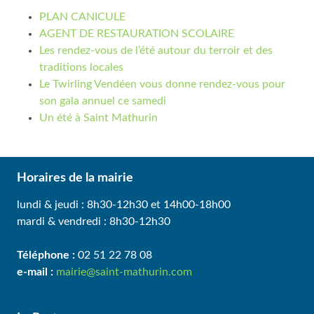
PLAN CANICULE
AGENT DE RESTAURATION SCOLAIRE
Les rendez-vous de l’été autour du terroir et des
traditions locales
Le Twirling Vendéen vous donne rendez-vous pour
son gala annuel ce samedi
Un été à Saint Mathurin
Horaires de la mairie
lundi & jeudi : 8h30-12h30 et 14h00-18h00
mardi & vendredi : 8h30-12h30
Téléphone :
02 51 22 78 08
e-mail :
mairie@saint-mathurin.com