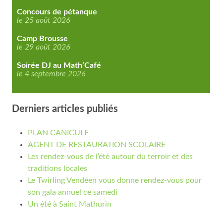
Concours de pétanque
le 25 août 2026
Camp Brousse
le 29 août 2026
Soirée DJ au Math’Café
le 4 septembre 2026
Derniers articles publiés
PLAN CANICULE
AGENT DE RESTAURATION SCOLAIRE
Les rendez-vous de l’été autour du terroir et des
traditions locales
Le Twirling Vendéen vous donne rendez-vous pour
son gala annuel ce samedi
Un été à Saint Mathurin