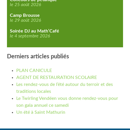
le 25 août 2026
Camp Brousse
le 29 août 2026
Soirée DJ au Math’Café
le 4 septembre 2026
Derniers articles publiés
PLAN CANICULE
AGENT DE RESTAURATION SCOLAIRE
Les rendez-vous de l’été autour du terroir et des
traditions locales
Le Twirling Vendéen vous donne rendez-vous pour
son gala annuel ce samedi
Un été à Saint Mathurin