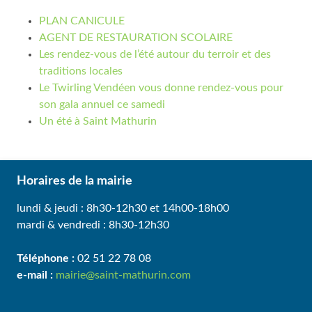
PLAN CANICULE
AGENT DE RESTAURATION SCOLAIRE
Les rendez-vous de l’été autour du terroir et des
traditions locales
Le Twirling Vendéen vous donne rendez-vous pour
son gala annuel ce samedi
Un été à Saint Mathurin
Horaires de la mairie
lundi & jeudi : 8h30-12h30 et 14h00-18h00
mardi & vendredi : 8h30-12h30
Téléphone :
02 51 22 78 08
e-mail :
mairie@saint-mathurin.com