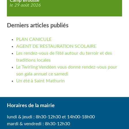
Camp Brousse
le 29 août 2026
Derniers articles publiés
PLAN CANICULE
AGENT DE RESTAURATION SCOLAIRE
Les rendez-vous de l’été autour du terroir et des
traditions locales
Le Twirling Vendéen vous donne rendez-vous pour
son gala annuel ce samedi
Un été à Saint Mathurin
Horaires de la mairie
lundi & jeudi : 8h30-12h30 et 14h00-18h00
mardi & vendredi : 8h30-12h30