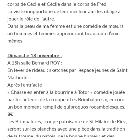
corps de Cécile et Cécile dans le corps de Fred.
La visite inopportune de leur meilleur ami les oblige à
jouer le rôle de l’autre.
Dans la peau de ma femme est une comédie de mœurs
où hommes et femmes apprendront beaucoup d’eux-
mêmes.
Dimanche 18 novembre :
A 15h salle Bernard ROY :
En lever de rideau : sketches par l’espace jeunes de Saint
Mathurin
Après l’entr’acte
« Chasse en enfer à la bourrine à Totor » comédie jouée
par les acteurs de la troupe « Les Brimbalures », encore
un bon moment rempli de quiproquos rocambolesques.
8€
Les Brimbalures, troupe patoisante de St Hilaire de Riez,
seront sur les planches avec une pièce dans la tradition
de la troupe, du patois, de la bonne humeur et des