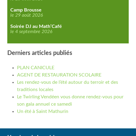
Camp Brousse
le 29 août 2026
Soirée DJ au Math’Café
le 4 septembre 2026
Derniers articles publiés
PLAN CANICULE
AGENT DE RESTAURATION SCOLAIRE
Les rendez-vous de l’été autour du terroir et des
traditions locales
Le Twirling Vendéen vous donne rendez-vous pour
son gala annuel ce samedi
Un été à Saint Mathurin