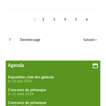
1
2
3
4
5
6
7
Dernière page
Suivant >
Agenda
Exposition club des glaïeuls
le 22 juin 2026
Concours de pétanque
le 21 août 2026
Concours de pétanque