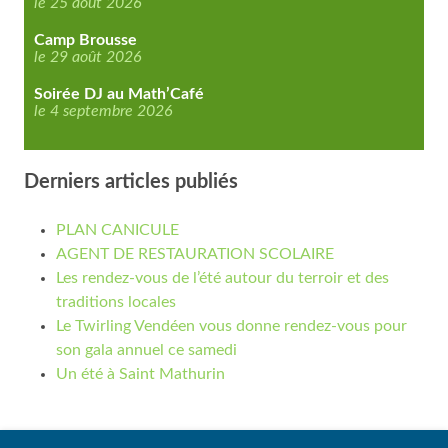
le 25 août 2026
Camp Brousse
le 29 août 2026
Soirée DJ au Math’Café
le 4 septembre 2026
Derniers articles publiés
PLAN CANICULE
AGENT DE RESTAURATION SCOLAIRE
Les rendez-vous de l’été autour du terroir et des
traditions locales
Le Twirling Vendéen vous donne rendez-vous pour
son gala annuel ce samedi
Un été à Saint Mathurin